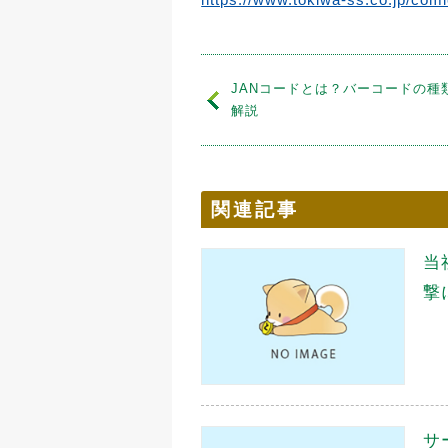
JANコードとは？バーコードの種
解説
関連記事
当
撃
サ