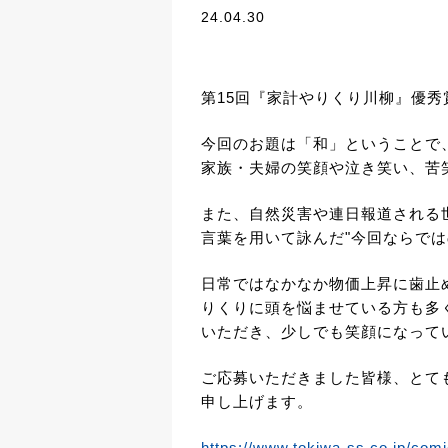
24.04.30
第15回『家計やりくり川柳』優
今回のお題は「和」ということで
家族・夫婦の笑顔や泣き笑い、苦
また、自然災害や連日報道される
言葉を用いて詠んだ"今回ならでは
日常ではなかなか物価上昇に歯止
りくりに頭を悩ませている方も多
いただき、少しでも笑顔になって
ご応募いただきました皆様、とて
申し上げます。
https://www.tokiwa-ss.co.jp/com