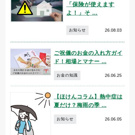
「保険が使えます
よ！」そ …
26.08.03
お知らせ
ご祝儀のお金の入れ方ガイ
ド！相場とマナー …
26.06.25
お金の知識
【ほけんコラム】熱中症は
夏だけ？梅雨の季 …
26.06.05
お知らせ