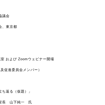
協議会
会、東京都
室 および
Zoom
ウェビナー開場
簿普及促進委員会メンバー）
立ち返る（仮題）」
室長 山下純一 氏