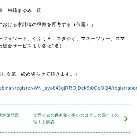
室 柏崎まゆみ 氏
における家計簿の役割を再考する（仮題）」
フォワード、くふうＡＩスタジオ、マネーツリー、スマ
わ総合サービスより各社
1
名）
達し次第、締め切らせて頂きます。）
webinar/register/WN_ayo84JgjRROjDek9t0OeOQ#/registratio
験対策問題
世界で金の保有量が多いのはどこの国？その
理由も解説