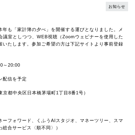
お知らせ
本年も「家計簿の夕べ」を開催する運びとなりました。メ
1階会議室としつつ、
WEB
視聴（
Zoom
ウェビナーを使用した
催いたします。参加ご希望の方は下記サイトより事前登録
00
～
20:00
ン配信を予定
東京都中央区日本橋茅場町
1
丁目
8
番
1
号）
ネーフォワード、くふうAIスタジオ、マネーツリー、スマ
わ総合サービス〈順不同〉）