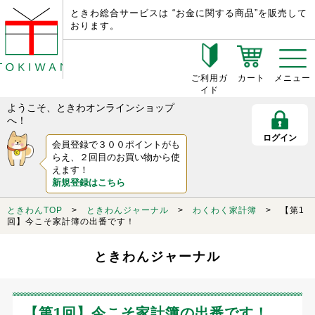
ときわ総合サービスは “お金に関する商品”を販売して
おります。
ご利用ガ
カート
メニュー
イド
ようこそ、ときわオンラインショップ
へ！
ログイン
会員登録で３００ポイントがも
らえ、２回目のお買い物から使
えます！
新規登録はこちら
ときわんTOP
>
ときわんジャーナル
>
わくわく家計簿
> 【第1
回】今こそ家計簿の出番です！
ときわんジャーナル
【第1回】今こそ家計簿の出番です！