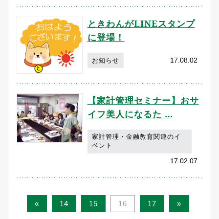
ときわんがLINEスタンプ
に登場！
17.08.02
お知らせ
【家計管理セミナー】おサ
イフ美人になるた …
家計管理・金融教育関連のイ
ベント
17.02.07
«
14
15
16
17
»