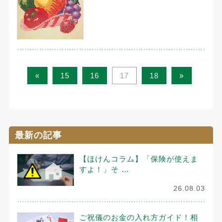
«
15
16
17
18
»
最新の記事
【ほけんコラム】「保険が使えま
すよ！」そ …
26.08.03
ご祝儀のお金の入れ方ガイド！相