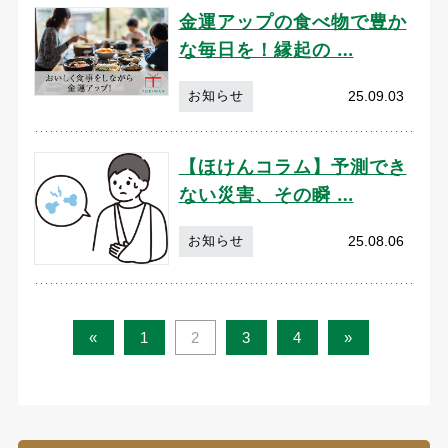
金運アップの食べ物で豊か
な毎日を！縁起の …
25.09.03
お知らせ
【ほけんコラム】予測でき
ない災害、その瞬 …
25.08.06
お知らせ
«
1
2
3
4
»