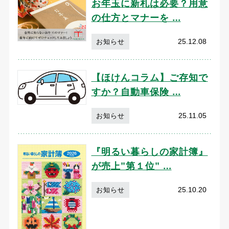
お年玉に新札は必要？用意
の仕方とマナーを …
25.12.08
お知らせ
【ほけんコラム】ご存知で
すか？自動車保険 …
25.11.05
お知らせ
『明るい暮らしの家計簿』
が売上"第１位" …
25.10.20
お知らせ