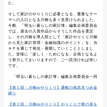
た。
そして家計のやりくりに必要となる、重要なテー
マへの入口となる川柳も多々見受けられました。
今般、「明るい暮らしの家計簿」編集企画委員会
では、過去の入賞作品からそうした作品を選定
し、その川柳を導入部として「家計やりくり川柳
から見た家計管理・金融知識のポイント」を、当
ＨＰを通じて発信・展開していくこととしまし
た。皆様に「楽しく・ためになる」企画となるよ
う努力してまいりますので、ご一読頂ければ幸い
です。
「
明るい暮らしの家計簿」
編集企画委員会一同
【第１回：川柳deやりくり】通帳の残高見つめ金
縛り
【第２回：川柳deやりくり】やりくりで夢の扉を